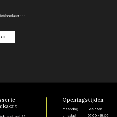
ieblanckaert.be
AIL
sserie
Openingstijden
ckaert
maandag
Gesloten
dinsdag
07:00 - 18:00
ichterstraat 62