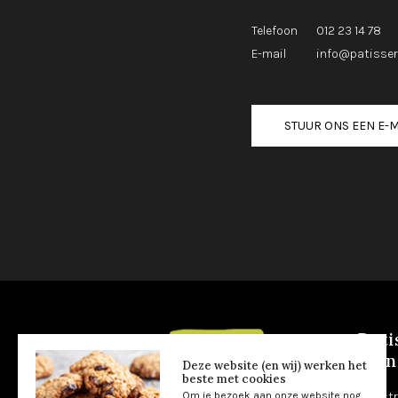
Telefoon
012 23 14 78
E-mail
info@patisser
STUUR ONS EEN E-M
Pati
Blan
Deze website (en wij) werken het
beste met cookies
Om je bezoek aan onze website nog
Maastr